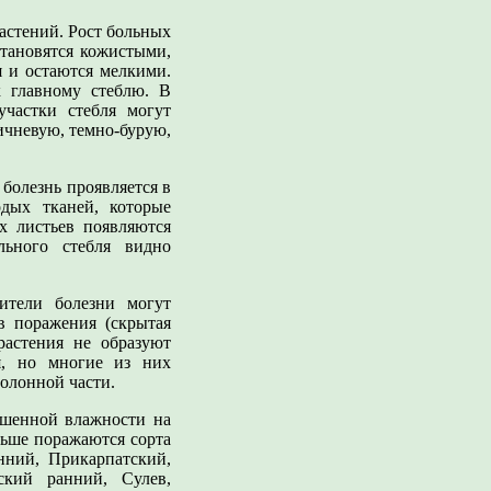
астений. Рост больных
становятся кожистыми,
я и остаются мелкими.
к главному стеблю. В
частки стебля могут
ичневую, темно-бурую,
болезнь проявляется в
дых тканей, которые
х листьев появляются
льного стебля видно
ители болезни могут
в поражения (скрытая
растения не образуют
я, но многие из них
олонной части.
ышенной влажности на
ньше поражаются сорта
нний, Прикарпатский,
ский ранний, Сулев,