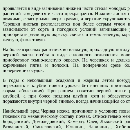
проявляется в виде загнивания нижней части стебля молодых р
растений замедляется и часто прекращается. Нижние листья 
ломкими, с загнутыми вверх краями, а верхние скручиваютс
Черешки листьев располагаются под более острым углом 
зависимости от сорта и погодных условий загнивающие у
приобретать различную окраску: светло- и темно-зеленую, кор
желтую, фиолетовую.
На более взрослых растениях во влажную, прохладную погоду 
верхней части стебля в виде сплошного ослизнения моло
приобретают темно-зеленую окраску. На черешках и долька
коричневые пятна и полоски. На поперечном срезе бо
почернение сосудов.
В годы с небольшими осадками и жарким летом возбуд
переходить в клубни нового урожая без внешних признако
форма заболевания). При раннем развитии черной ножки 
клубней, а при более позднем клубни хотя и образуютс
поражаются внутри черной гнилью, всегда начинающейся со ст
Наибольший вред Черная ножка причиняет в условиях пов
тяжелых по механическому составу почвах. Относительно ме
Бородянский, Домодедовский, Камераз, Олев, Львовский ра
Разваристый, Смысловский, Южанин, Чаривница, Хибин