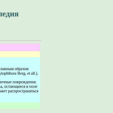
педия
главным образом
tophthora Berg, et all.).
зличные повреждения.
а, остающиеся в поле
ожет распространяться