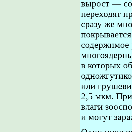
вырост — со
переходят пр
сразу же мн
покрывается 
содержимое 
многоядерны
в которых о
одножгутик
или грушев
2,5 мкм. Пр
влаги зоосп
и могут зара