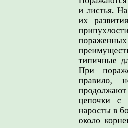
Поражаются 
и листья. Н
их развити
припухло
поражен
преимуществ
типичные дл
При пораж
правило, 
продолжают
цепочки с 
наросты в б
около корне