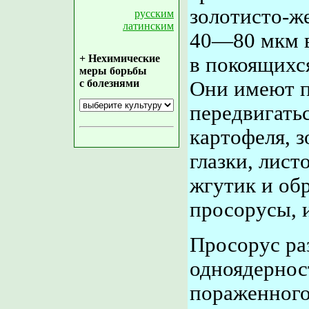
золотисто-ж
русским
латинским
40—80 мкм в
+ Нехимические
в покоящихс
меры борьбы
с болезнями
Они имеют п
передвигать
картофеля, 
глазки, лист
жгутик и об
просорусы, 
Просорус ра
одноядерност
пораженного