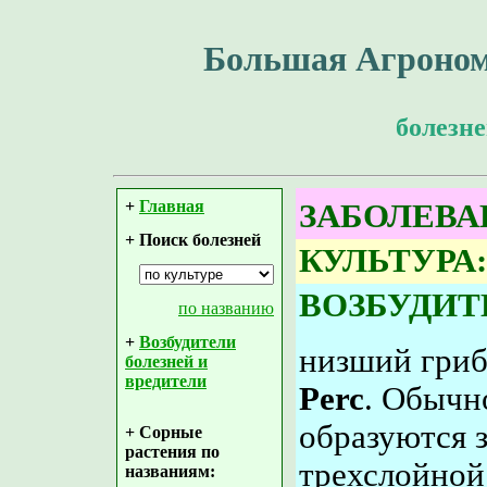
Большая Агроном
болезне
+
Главная
ЗАБОЛЕВА
+ Поиск болезней
КУЛЬТУРА:
ВОЗБУДИТ
по названию
+
Возбудители
низший гри
болезней и
вредители
Perc
. Обычн
образуются 
+ Сорные
растения по
трехслойной
названиям: