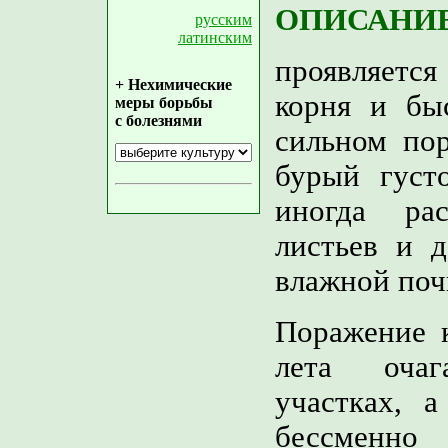
ОПИСАНИЕ
русским
латинским
проявляетс
+ Нехимические
корня и бы
меры борьбы
с болезнями
сильном пор
бурый густ
иногда ра
листьев и д
влажной поч
Поражение к
лета очаг
участках, а
бессменно