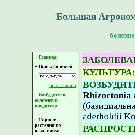
Большая Агроном
болезне
+
Главная
ЗАБОЛЕВА
+ Поиск болезней
КУЛЬТУРА:
ВОЗБУДИТ
по названию
Rhizoctonia 
+
Возбудители
болезней и
(базидиальн
вредители
aderholdii Ko
+ Сорные
растения по
РАСПРОСТ
названиям: