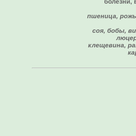
болезни, 
пшеница, рожь,
соя, бобы, в
люцер
клещевина, ра
ка