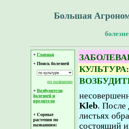
Большая Агроном
болезне
+
Главная
ЗАБОЛЕВА
+ Поиск болезней
КУЛЬТУРА:
ВОЗБУДИТ
по названию
+
Возбудители
несовершен
болезней и
вредители
Kleb
. После
листьях обра
+ Сорные
растения по
состоящий и
названиям: