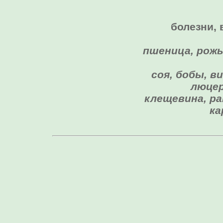
болезни, 
пшеница, рожь,
соя, бобы, в
люцер
клещевина, ра
ка