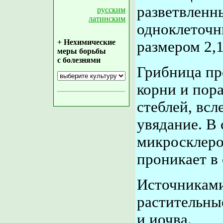
разветвленн
русским
латинским
одноклеточ
+ Нехимические
размером 2,
меры борьбы
с болезнями
Грибница пр
корни и пор
стеблей, всл
увядание. В 
микросклеро
проникает в 
Источниками
растительны
и иочва.