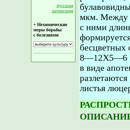
булавовидн
русским
латинским
мкм. Между 
+ Нехимические
с ними длин
меры борьбы
с болезнями
формируется
бесцветных 
8—12X5—6 мк
в виде апоте
разлетаются
листья люце
РАСПРОСТ
ОПИСАНИЕ