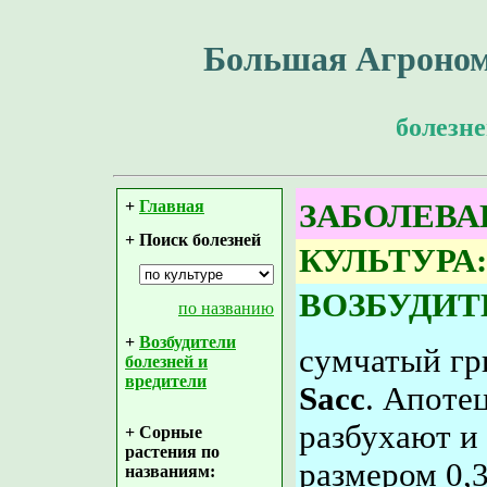
Большая Агроном
болезне
+
Главная
ЗАБОЛЕВА
+ Поиск болезней
КУЛЬТУРА:
ВОЗБУДИТ
по названию
+
Возбудители
сумчатый г
болезней и
вредители
Sacc
. Апоте
разбухают и
+ Сорные
растения по
размером 0,
названиям: