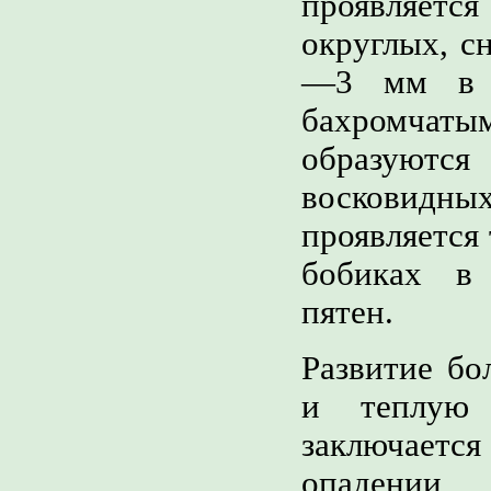
проявляетс
округлых, с
—3 мм в д
бахромчаты
образуют
восковидных
проявляется 
бобиках в
пятен.
Развитие бо
и теплую 
заключается
опадении 