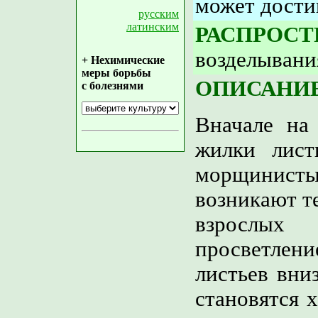
может дости
русским
латинским
РАСПРОСТ
возделывани
+ Нехимические
меры борьбы
ОПИСАНИЕ
с болезнями
Вначале на
жилки листь
морщинист
возникают т
взрослых
просветлени
листьев вни
становятся 