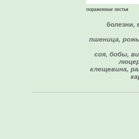
пораженные листья
болезни, 
пшеница, рожь,
соя, бобы, в
люцер
клещевина, ра
ка