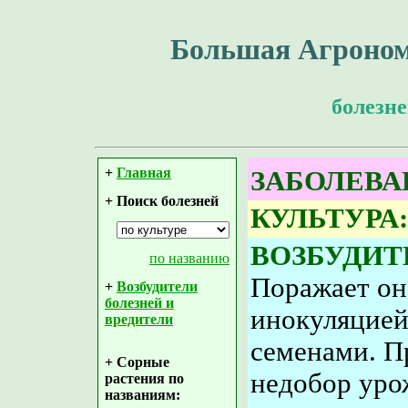
Большая Агроном
болезне
+
Главная
ЗАБОЛЕВА
+ Поиск болезней
КУЛЬТУРА:
ВОЗБУДИТ
по названию
Поражает он
+
Возбудители
болезней и
инокуляцией
вредители
семенами. П
+ Сорные
недобор уро
растения по
названиям: