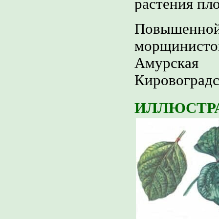
растения пло
Повышен
морщинистой
Амурска
Кировоградск
ИЛЛЮСТР