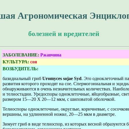
шая Агрономическая Энцикло
болезней и вредителей
ЗАБОЛЕВАНИЕ:
Ржавчина
КУЛЬТУРА:
соя
ВОЗБУДИТЕЛЬ:
базидиальный гриб
Uromyces sojae Syd
. Это одноклеточный па
развития которого проходят на сое. Спермогониальная и эциди
обнаруживаются в очень незначительных количествах. Наибол
и телиостадии. Уредоспоры одноклеточные, яйцеобразные, све
размером 15—20 X 20—12 мкм, с шиповатой оболочкой.
Телиоспоры одноклеточные, округлые, коричневые, с сосочко
вершины, на удлиненной ножке, 20—25 мкм в диаметре.
Зимует гриб в виде телиоспор, из которых весной образуются б