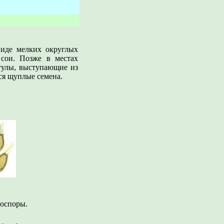
виде мелких округлых
сои. Позже в местах
тулы, выступающие из
ся щуплые семена.
иоспоры.