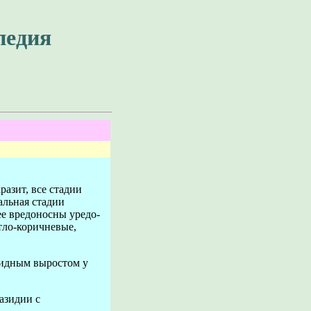
педия
разит, все стадии
альная стадии
ее вредоносны уредо-
тло-коричневые,
видным выростом у
азидии с