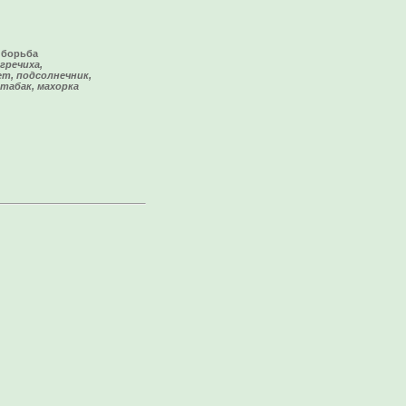
 борьба
 гречиха,
ет, подсолнечник,
 табак, махорка