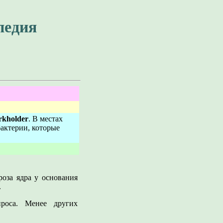
педия
rkholder
. В местах
актерии, которые
роза ядра у основания
.
проса. Менее других