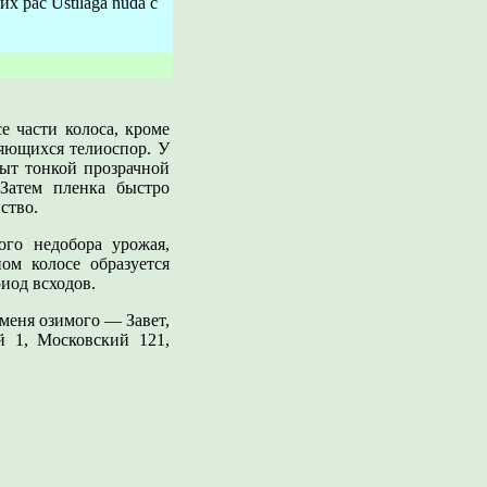
 рас Ustilaga nuda с
е части колоса, кроме
яющихся телиоспор. У
ыт тонкой прозрачной
 Затем пленка быстро
ство.
ого недобора урожая,
ом колосе образуется
иод всходов.
меня озимого — Завет,
й 1, Московский 121,