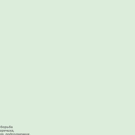
 борьба
 гречиха,
ет, подсолнечник,