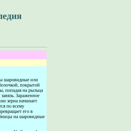
педия
ры шаровидные или
болочкой, покрытой
ы, попадая на рыльца
 завязь. Зараженное
нии зерна начинает
тся по всему
превращает его в
рибницы на шаровидные