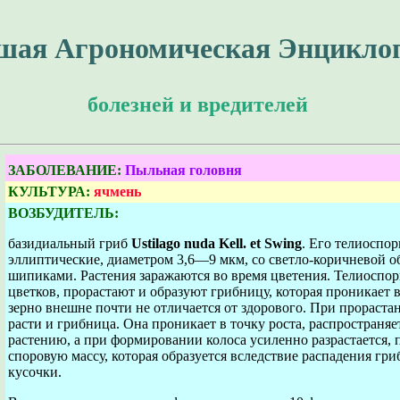
шая Агрономическая Энцикло
болезней и вредителей
ЗАБОЛЕВАНИЕ:
Пыльная головня
КУЛЬТУРА:
ячмень
ВОЗБУДИТЕЛЬ:
базидиальный гриб
Ustilago nuda Kell. et Swing
. Его телиоспо
эллиптические, диаметром 3,6—9 мкм, со светло-коричневой о
шипиками. Растения заражаются во время цветения. Телиоспор
цветков, прорастают и образуют грибницу, которая проникает в
зерно внешне почти не отличается от здорового. При прораста
расти и грибница. Она проникает в точку роста, распространяе
растению, а при формировании колоса усиленно разрастается, 
споровую массу, которая образуется вследствие распадения г
кусочки.