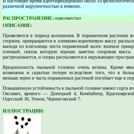
В настоящее время идентифицировано около 10 физиологических
различной вирулентностью к ячменю.
РАСПРОСТРАНЕНИЕ:
повсеместно
ОПИСАНИЕ:
Проявляется в период колошения. В пораженном растении вс
стержня, превращаются в оливково-коричневую массу распыл
выхода из влагалища листа пораженный колос вначале прикр
пленкой, сквозь которую хорошо заметна споровая масса.
растрескивается, и споры распыляются в окружающее простран
Вредоносность пыльной головни очень велика. Кроме явн
возможны и скрытые потери вследствие того, что в больн
меньше зерен и часть пораженных растений погибает еще в пер
Повышенную устойчивость к пыльной головне имеют сорта яч
Оксамит, ярового — Донецкий 4, Комбайнер, Красноярски
Одесский 36, Унион, Черниговский 7.
ИЛЛЮСТРАЦИИ: