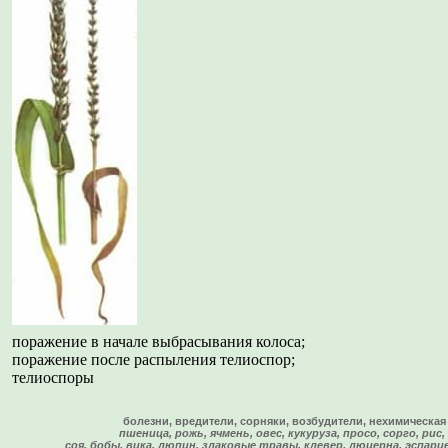
поражение в начале выбрасывания колоса;
поражение после распыления телиоспор;
телиоспоры
болезни, вредители, сорняки, возбудители, нехимическая
пшеница, рожь, ячмень, овес, кукуруза, просо, сорго, рис,
соя, бобы, вика, люпин, злаковые травы, клевер, люцерна, эспарц